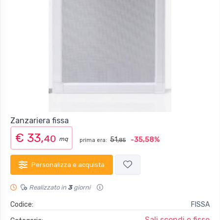
Zanzariera fissa
€ 33,
40
mq
51,
-35,58%
prima era:
85
Personalizza e acquista
Realizzato in
3
giorni
Codice:
FISSA
Sali scendi e fisse