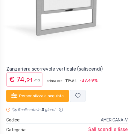
Zanzariera scorrevole verticale (saliscendi)
€ 74,
91
mq
119,
-37,49%
prima era:
84
Personalizza e acquista
Realizzato in
3
giorni
Codice:
AMERICANA-V
Sali scendi e fisse
Categoria: