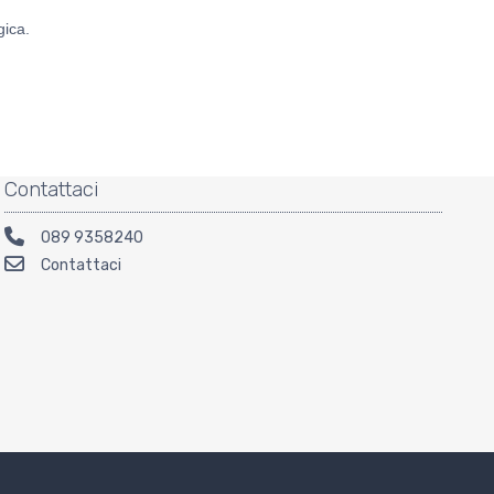
gica.
Contattaci
089 9358240
Contattaci