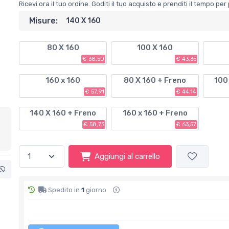
Ricevi ora il tuo ordine. Goditi il tuo acquisto e prenditi il tempo p
Misure:
140 X 160
80 X 160
100 X 160
€ 38,50
€ 43,35
160 x 160
80 X 160 + Freno
100
€ 57,91
€ 44,14
140 X 160 + Freno
160 x 160 + Freno
€ 58,73
€ 63,57
Aggiungi al carrello
Spedito in
1
giorno