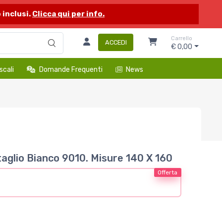
 inclusi.
Clicca qui per info.
Carrello
ACCEDI
€ 0,00
scali
Domande Frequenti
News
 taglio Bianco 9010. Misure 140 X 160
Offerta