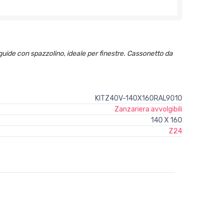
 guide con spazzolino, ideale per finestre. Cassonetto da
KITZ40V-140X160RAL9010
Zanzariera avvolgibili
140 X 160
Z24