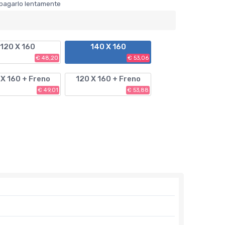
er pagarlo lentamente
120 X 160
140 X 160
€ 48,20
€ 53,06
 X 160 + Freno
120 X 160 + Freno
€ 49,01
€ 53,88