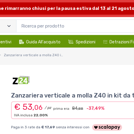
one rimarranno chiusi per la pausa estiva dal 13 al 21 agosto
entivi
Guida All'acquisto
Spedizioni
Detrazioni Fi
Zanzariera verticale a molla Z40 in kit da taglio
Zanzariera verticale a molla Z40 in kit da
€ 53,
06
/ pz
84,
-37,49%
prima era:
88
IVA inclusa
22.00%
Paga in 3 rate da
€ 17,69
senza interessi con