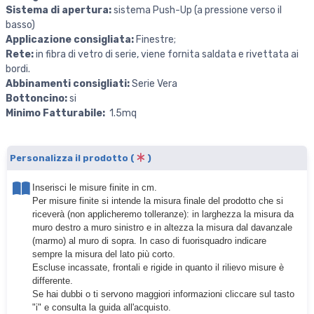
Sistema di apertura:
sistema Push-Up (a pressione verso il
basso)
Applicazione consigliata:
Finestre;
Rete:
in fibra di vetro di serie, viene fornita saldata e rivettata ai
bordi.
Abbinamenti consigliati:
Serie Vera
Bottoncino:
si
Minimo Fatturabile:
1.5
mq
Personalizza il prodotto (
)
Inserisci le misure finite in cm.
Per misure finite si intende la misura finale del prodotto che si
riceverà (non applicheremo tolleranze): in larghezza la misura da
muro destro a muro sinistro e in altezza la misura dal davanzale
(marmo) al muro di sopra. In caso di fuorisquadro indicare
sempre la misura del lato più corto.
Escluse incassate, frontali e rigide in quanto il rilievo misure è
differente.
Se hai dubbi o ti servono maggiori informazioni cliccare sul tasto
"i" e consulta la guida all'acquisto.