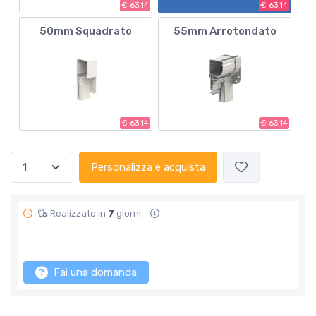
€ 63,14
€ 63,14
50mm Squadrato
55mm Arrotondato
€ 63,14
€ 63,14
Personalizza e acquista
Realizzato in
7
giorni
Fai una domanda