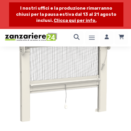
I nostri uffici e la produzione rimarranno
chiusi per la pausa estiva dal 13 al 21 agosto
inclusi.
Clicca qui per info.