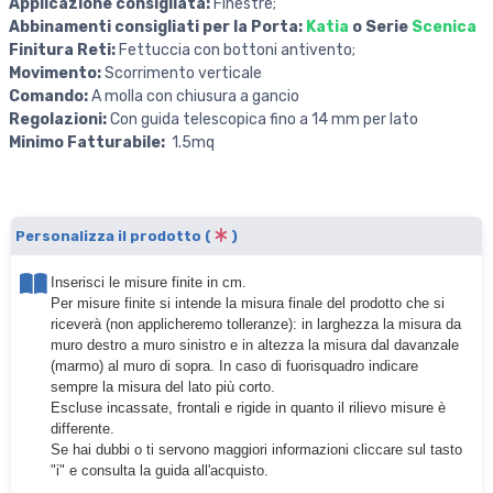
Applicazione consigliata:
Finestre;
Abbinamenti consigliati per la Porta:
Katia
o Serie
Scenica
Finitura Reti:
Fettuccia con bottoni antivento;
Movimento:
Scorrimento verticale
Comando:
A molla con chiusura a gancio
Regolazioni:
Con guida telescopica fino a 14 mm per lato
Minimo Fatturabile:
1.5
mq
Personalizza il prodotto (
)
Inserisci le misure finite in cm.
Per misure finite si intende la misura finale del prodotto che si
riceverà (non applicheremo tolleranze): in larghezza la misura da
muro destro a muro sinistro e in altezza la misura dal davanzale
(marmo) al muro di sopra. In caso di fuorisquadro indicare
sempre la misura del lato più corto.
Escluse incassate, frontali e rigide in quanto il rilievo misure è
differente.
Se hai dubbi o ti servono maggiori informazioni cliccare sul tasto
"i" e consulta la guida all'acquisto.