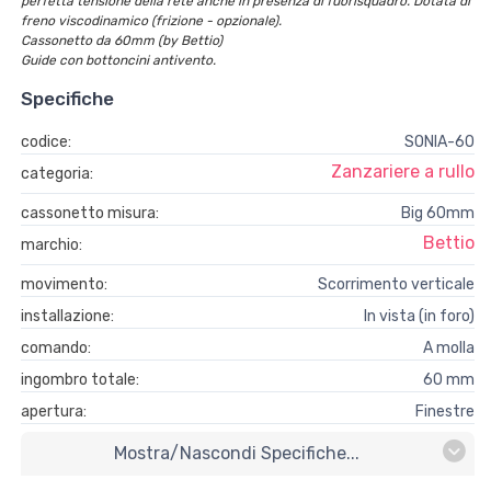
perfetta tensione della rete anche in presenza di fuorisquadro. Dotata di
freno viscodinamico (frizione - opzionale).
Cassonetto da 60mm (by Bettio)
Guide con bottoncini antivento.
Specifiche
codice:
SONIA-60
Zanzariere a rullo
categoria:
cassonetto misura:
Big 60mm
Bettio
marchio:
movimento:
Scorrimento verticale
installazione:
In vista (in foro)
comando:
A molla
ingombro totale:
60 mm
apertura:
Finestre
Mostra/nascondi Specifiche...