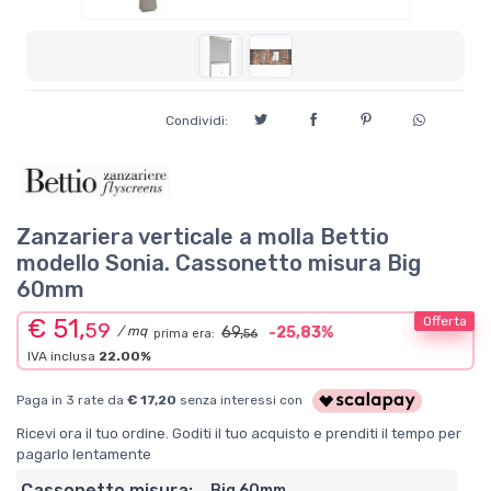
Condividi:
Zanzariera verticale a molla Bettio
modello Sonia. Cassonetto misura Big
60mm
€ 51,
Offerta
59
/ mq
69,
-25,83%
prima era:
56
IVA inclusa
22.00%
Paga in 3 rate da
€ 17,20
senza interessi con
Ricevi ora il tuo ordine. Goditi il tuo acquisto e prenditi il tempo per
pagarlo lentamente
Cassonetto misura:
Big 60mm