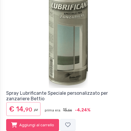
Spray Lubrificante Speciale personalizzato per
zanzariere Bettio
€ 14,
90
pz
15,
-4,24%
prima era:
56
Aggiungi al carrello