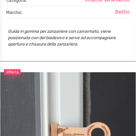
Categoria:
Bettio
Marchio:
Guida in gomma per zanzariere con carrarmato, viene
posizionata con del biadesivo e serve ad accompagnare
apertura e chiusura della zanzariera.
Offerta