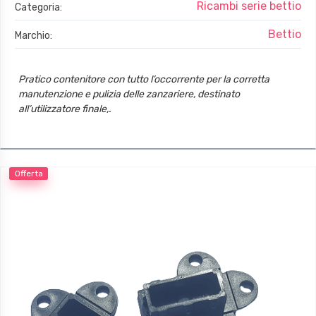
Ricambi serie bettio
Categoria:
Bettio
Marchio:
Pratico contenitore con tutto l’occorrente per la corretta
manutenzione e pulizia delle zanzariere, destinato
all’utilizzatore finale,.
Offerta