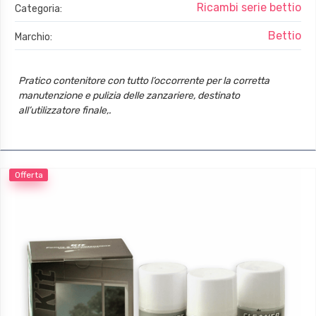
Ricambi serie bettio
Categoria:
Bettio
Marchio:
Pratico contenitore con tutto l’occorrente per la corretta
manutenzione e pulizia delle zanzariere, destinato
all’utilizzatore finale,.
Offerta