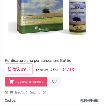
Purificatore aria per zanzariere Bettio
€ 59,
89
pz
78,
-24,13%
prima era:
93
Aggiungi al carrello
Spedito in
1
giorno
Codice:
PURIARIABET