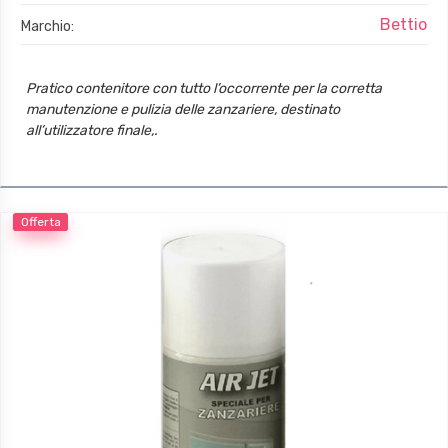
Bettio
Marchio:
Pratico contenitore con tutto l’occorrente per la corretta
manutenzione e pulizia delle zanzariere, destinato
all’utilizzatore finale,.
Offerta