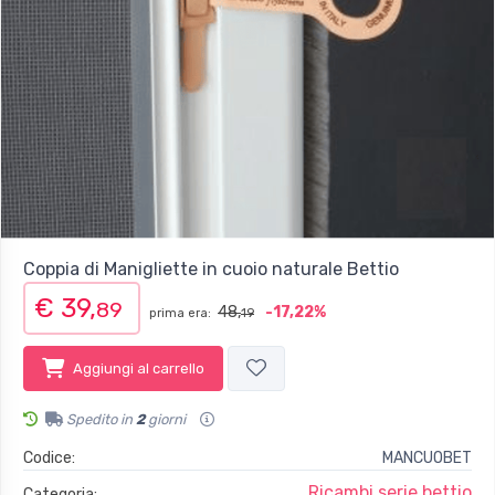
Coppia di Manigliette in cuoio naturale Bettio
€ 39,
89
48,
-17,22%
prima era:
19
Aggiungi al carrello
Spedito in
2
giorni
Codice:
MANCUOBET
Ricambi serie bettio
Categoria: