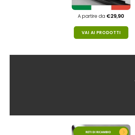
A partire da
€29,
90
VAI AI PRODOTTI