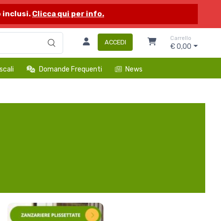
 inclusi.
Clicca qui per info.
Carrello
ACCEDI
€ 0,00
scali
Domande Frequenti
News