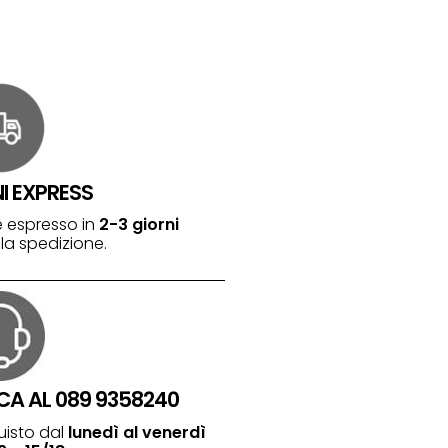
NI EXPRESS
 espresso in
2-3 giorni
la spedizione.
CA AL 089 9358240
uisto dal
lunedì al venerdì