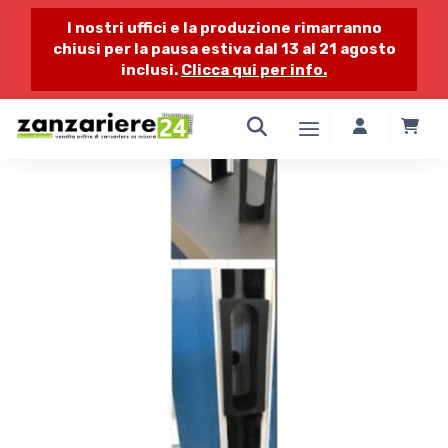
I nostri uffici e la produzione rimarranno
chiusi per la pausa estiva dal 13 al 21 agosto
inclusi.
Clicca qui per info.